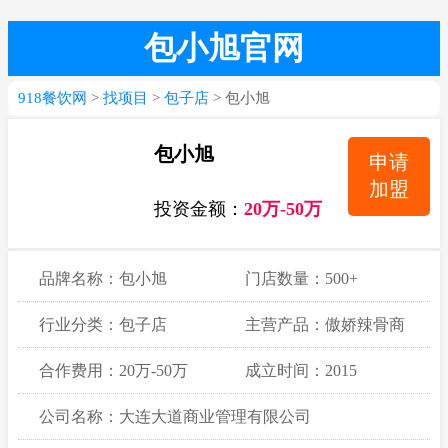
包小旭官网
918餐饮网
>
找项目
>
包子店
> 包小旭
包小旭
申请
加盟
投资金额：
20万-50万
品牌名称：包小旭
门店数量：500+
行业分类：包子店
主营产品：傲娇辣骨商
业餐 黑米红豆粥 奥尔
合作费用：20万-50万
成立时间：2015
良鸡腿包
公司名称：大连大道商业管理有限公司