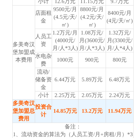
小计
12.6万元
11.15万元
9.7万元
9500元/月
8800元/月
店面租
8400元/月
(4.5元/天/
(4.2元/天/
金
(4元/天/㎡)
㎡)
㎡)
1.2万元/月
1.08万元/
1.32万元/
人员工
(4000元/
月(3600元/
月(3300元/
资
多美奇汉
月/人*3人)
月/人*3人)
月/人*4人)
堡加盟成
水电杂
本费用
1000元
900元
800元
费
流动/
储备资
6.44万元
5.89万元
6.48万元
金
小计
2.25万元
2.05万元
2.24万元
多美奇汉
投资合
堡加盟总
14.85万元
13.2万元
11.94万元
计
费用
备注：
1、流动资金的算法为（人员工资/月+房租/月）*3