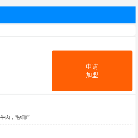
申请
加盟
卤牛肉，毛细面