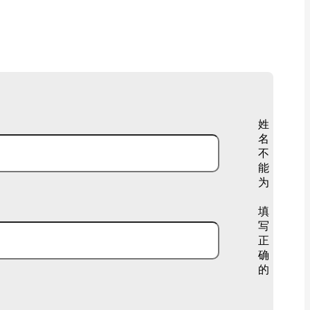
姓
名
不
能
为
填
写
正
确
的