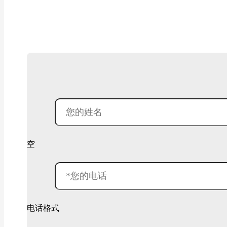
空
电话格式