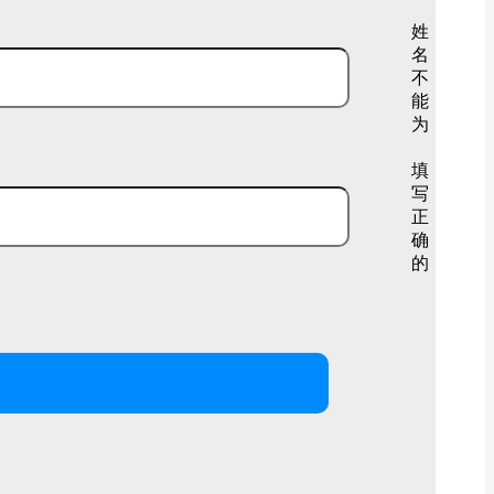
姓
名
不
能
为
填
写
正
确
的