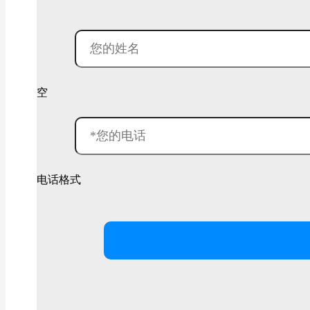
空
电话格式