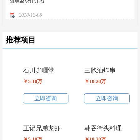
甜加盟条件介绍
2018-12-06
推荐项目
石川咖喱堂
三胞油炸串
￥5-10万
￥10-20万
立即咨询
立即咨询
王记兄弟龙虾·
韩吞街头料理
炭火牛蛙
￥5-10万
￥10-20万